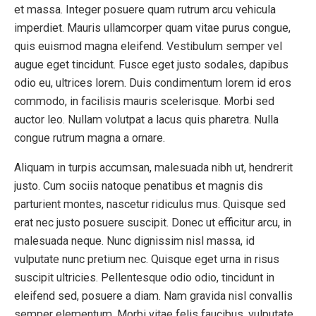
et massa. Integer posuere quam rutrum arcu vehicula
imperdiet. Mauris ullamcorper quam vitae purus congue,
quis euismod magna eleifend. Vestibulum semper vel
augue eget tincidunt. Fusce eget justo sodales, dapibus
odio eu, ultrices lorem. Duis condimentum lorem id eros
commodo, in facilisis mauris scelerisque. Morbi sed
auctor leo. Nullam volutpat a lacus quis pharetra. Nulla
congue rutrum magna a ornare.
Aliquam in turpis accumsan, malesuada nibh ut, hendrerit
justo. Cum sociis natoque penatibus et magnis dis
parturient montes, nascetur ridiculus mus. Quisque sed
erat nec justo posuere suscipit. Donec ut efficitur arcu, in
malesuada neque. Nunc dignissim nisl massa, id
vulputate nunc pretium nec. Quisque eget urna in risus
suscipit ultricies. Pellentesque odio odio, tincidunt in
eleifend sed, posuere a diam. Nam gravida nisl convallis
semper elementum. Morbi vitae felis faucibus, vulputate